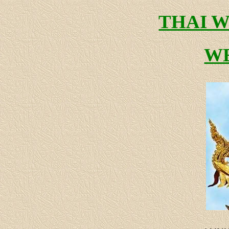
THAI 
WE